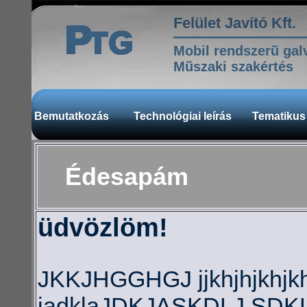
Felület Javító Kft.
Mobil rendszerũ gal
Mũszaki szakértés
Bemutatkozás
Technológiai leírás
Tematikus
Édesapám
üdvözlöm!
JKKJHGGHGJ jjkhjhjkhjkh
jadklaJDKJASKDLJ SD