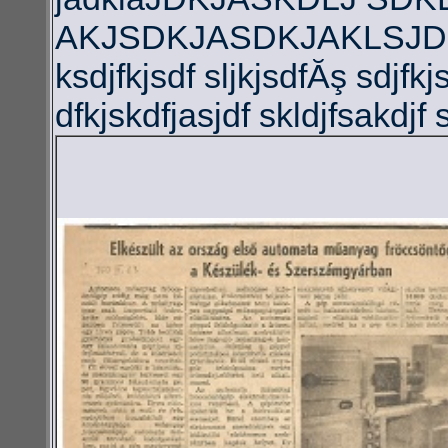
AKJSDKJASDKJAKLSJD A
ksdjfkjsdf sljkjsdfĂş sdjfkjs
dfkjskdfjasjdf skldjfsakdjf s